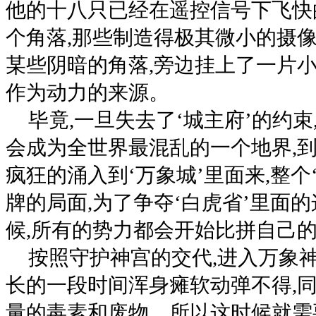
他的十八只已经在遥控信号下飞快
个角落,那些制造得极其微小的摄
某些阴暗的角落,旁边挂上了一片小
作为动力的来源。
毕竟,一旦失去了‘城主府’的约束
会成为全世界最混乱的一个地界,到
疯狂的涌入到‘万象城’里面来,整个
牌的局面,为了争夺‘白虎省’里面的
候,所有的势力都会开始比拼自己
按照守护神宫的交代,进入万象
长的一段时间浑身瘫软动弹不得,
量的毒素和废物。所以这时候就需