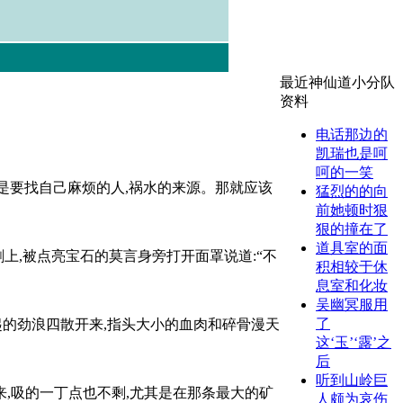
最近神仙道小分队
资料
电话那边的
凯瑞也是呵
呵的一笑
是要找自己麻烦的人,祸水的来源。那就应该
猛烈的的向
前她顿时狠
狠的撞在了
道具室的面
上,被点亮宝石的莫言身旁打开面罩说道:“不
积相较于休
息室和化妆
吴幽冥服用
了
起的劲浪四散开来,指头大小的血肉和碎骨漫天
这‘玉’‘露’之
后
听到山岭巨
来,吸的一丁点也不剩,尤其是在那条最大的矿
人颇为哀伤