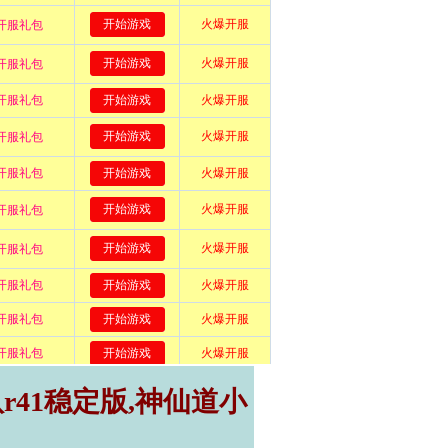
r41稳定版,神仙道小