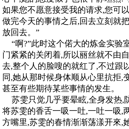
如果您不愿意接受我的请求,您可以
做完今天的事情之后,回去立刻就
放回去。”
“啊?”此时这个偌大的炼金实验
门紧紧的关闭着,所以丽丝就不由
去,整个人的脸嗖的就红了,不过跟
同,她从那时候身体顺从心里抗拒,
甚至有些期待某些事情的发生。
苏雯只觉几乎要晕眩,全身发热,
将苏雯的香舌一吸一吐,一吐一吸,
方嘴里,苏雯的春情渐渐荡漾开來,