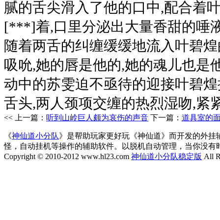
腻的舌尖滑入了他的口中,配合着
[***]着,口里分泌出大量香甜的
随着两舌的纠缠缓缓地流入叶碧煌
吸吮,她的唇是他的,她的魂儿也是他
动中的苏雯迫不亟待的迎接叶碧煌
舌头,两人颈项交缠的热烈湿吻,紧紧
<< 上一篇：
听到山岭巨人颇为哀伤的声音
下一篇：
道具室的
《
神仙道小分队
》是帮助玩家更好玩《神仙道》而开发的外挂
怪，自动挂机等操作的辅助软件。以脱机自动管理，当你没有
Copyright © 2010-2012 www.hl23.com
神仙道小分队稳定版
All R