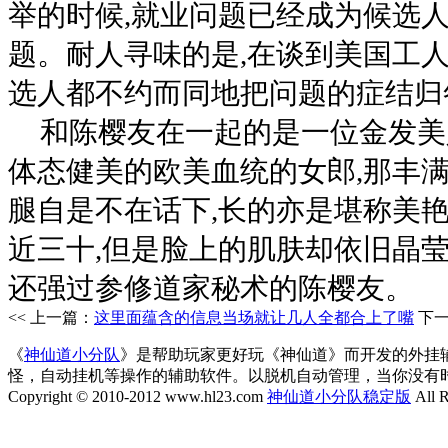
举的时候,就业问题已经成为候选
题。耐人寻味的是,在谈到美国工人
选人都不约而同地把问题的症结归
和陈樱友在一起的是一位金发美
体态健美的欧美血统的女郎,那丰
腿自是不在话下,长的亦是堪称美艳
近三十,但是脸上的肌肤却依旧晶莹
还强过参修道家秘术的陈樱友。
<< 上一篇：
这里面蕴含的信息当场就让几人全都合上了嘴
下
《
神仙道小分队
》是帮助玩家更好玩《神仙道》而开发的外挂
怪，自动挂机等操作的辅助软件。以脱机自动管理，当你没有
Copyright © 2010-2012 www.hl23.com
神仙道小分队稳定版
All R