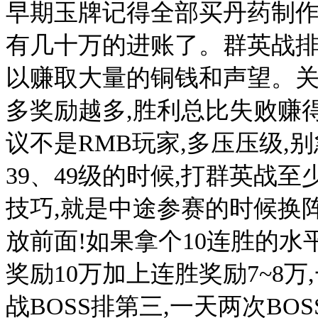
早期玉牌记得全部买丹药制作
有几十万的进账了。群英战排
以赚取大量的铜钱和声望。关
多奖励越多,胜利总比失败赚得
议不是RMB玩家,多压压级,别
39、49级的时候,打群英战
技巧,就是中途参赛的时候换阵
放前面!如果拿个10连胜的水
奖励10万加上连胜奖励7~8万
战BOSS排第三,一天两次BO