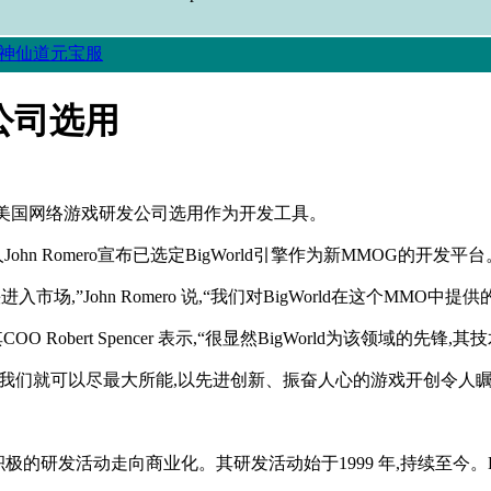
神仙道元宝服
发公司选用
两家美国网络游戏研发公司选用作为开发工具。
负责人John Romero宣布已选定BigWorld引擎作为新MMOG的开发平台
市场,”John Romero 说,“我们对BigWorld在这个MMO
nt,其COO Robert Spencer 表示,“很显然BigWorld为该领
就绪,我们就可以尽最大所能,以先进创新、振奋人心的游戏开创令人
多年来积极的研发活动走向商业化。其研发活动始于1999 年,持续至今。Big