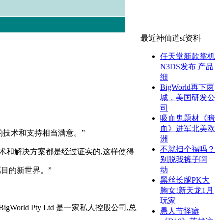
最近神仙道sf资料
任天堂新款掌机
N3DS发布 产品
细
BigWorld再下两
城，美国研发公
司
。
吸血鬼题材《暗
血》进军北美欧
中提供的技术和支持相当满意。”
洲
不就扫个福吗？
域的先锋,其技术和解决方案都是经过证实的,这样使得
别脱我裤子啊
动
瞩目的新世界。”
黑丝长腿PK大
胸女!新天龙1月
玩家
World Pty Ltd 是一家私人控股公司,总
愚人节怪癖