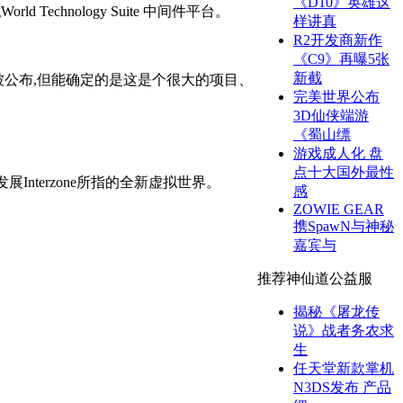
《D10》英雄这
chnology Suite 中间件平台。
样讲真
R2开发商新作
《C9》再曝5张
新截
目前还未被公布,但能确定的是这是个很大的项目、
完美世界公布
3D仙侠端游
《蜀山缥
游戏成人化 盘
点十大国外最性
展Interzone所指的全新虚拟世界。
感
ZOWIE GEAR
携SpawN与神秘
嘉宾与
推荐神仙道公益服
揭秘《屠龙传
说》战者务农求
生
任天堂新款掌机
N3DS发布 产品