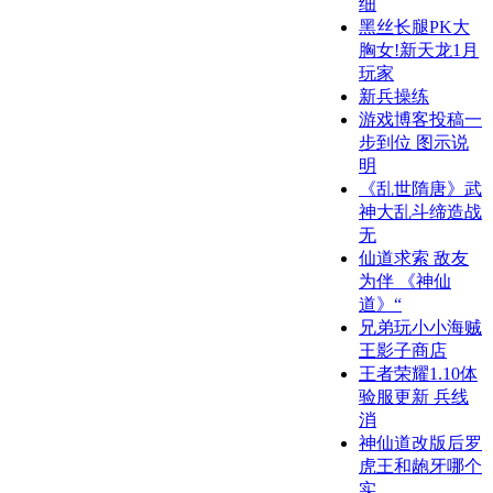
细
黑丝长腿PK大
胸女!新天龙1月
玩家
新兵操练
游戏博客投稿一
步到位 图示说
明
《乱世隋唐》武
神大乱斗缔造战
无
仙道求索 敌友
为伴 《神仙
道》“
兄弟玩小小海贼
王影子商店
王者荣耀1.10体
验服更新 兵线
消
神仙道改版后罗
虎王和龅牙哪个
实